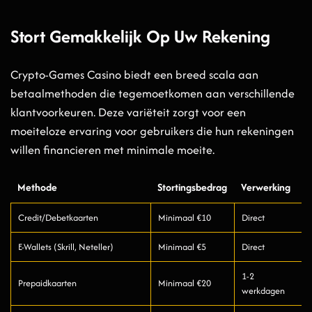
Stort Gemakkelijk Op Uw Rekening
Crypto-Games Casino biedt een breed scala aan
betaalmethoden die tegemoetkomen aan verschillende
klantvoorkeuren. Deze variëteit zorgt voor een
moeiteloze ervaring voor gebruikers die hun rekeningen
willen financieren met minimale moeite.
Methode
Stortingsbedrag
Verwerking
Credit/Debetkaarten
Minimaal €10
Direct
E-Wallets (Skrill, Neteller)
Minimaal €5
Direct
1-2
Prepaidkaarten
Minimaal €20
werkdagen