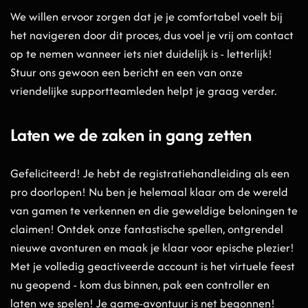
We willen ervoor zorgen dat je je comfortabel voelt bij
het navigeren door dit proces, dus voel je vrij om contact
op te nemen wanneer iets niet duidelijk is - letterlijk!
Stuur ons gewoon een bericht en een van onze
vriendelijke supportteamleden helpt je graag verder.
Laten we de zaken in gang zetten
Gefeliciteerd! Je hebt de registratiehandleiding als een
pro doorlopen! Nu ben je helemaal klaar om de wereld
van gamen te verkennen en die geweldige beloningen te
claimen! Ontdek onze fantastische spellen, ontgrendel
nieuwe avonturen en maak je klaar voor epische plezier!
Met je volledig geactiveerde account is het virtuele feest
nu geopend - kom dus binnen, pak een controller en
laten we spelen! Je game-avontuur is net begonnen!