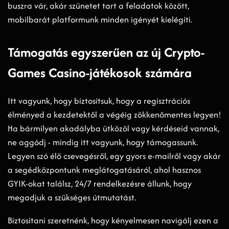
buszra vár, akár szünetet tart a feladatok között,
mobilbarát platformunk minden igényét kielégíti.
Támogatás egyszerűen az új Crypto-
Games Casino-játékosok számára
Itt vagyunk, hogy biztosítsuk, hogy a regisztrációs
élményed a kezdetektől a végéig zökkenőmentes legyen!
Ha bármilyen akadályba ütközöl vagy kérdéseid vannak,
ne aggódj - mindig itt vagyunk, hogy támogassunk.
Legyen szó élő csevegésről, egy gyors e-mailről vagy akár
a segédközpontunk meglátogatásáról, ahol hasznos
GYIK-okat találsz, 24/7 rendelkezésre állunk, hogy
megadjuk a szükséges útmutatást.
Biztosítani szeretnénk, hogy kényelmesen navigálj ezen a