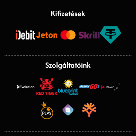
Kifizetések
Szolgáltatóink