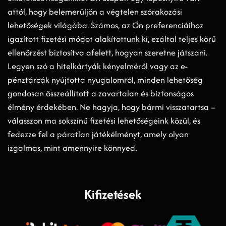
attól, hogy belemerüljön a végtelen szórakozási
lehetőségek világába. Számos, az Ön preferenciáihoz
igazított fizetési módot alakítottunk ki, ezáltal teljes körű
ellenőrzést biztosítva afelett, hogyan szeretne játszani.
Legyen szó a hitelkártyák kényelméről vagy az e-
pénztárcák nyújtotta nyugalomról, minden lehetőség
gondosan összeállított a zavartalan és biztonságos
élmény érdekében. Ne hagyja, hogy bármi visszatartsa –
válasszon ma sokszínű fizetési lehetőségeink közül, és
fedezze fel a páratlan játékélményt, amely olyan
izgalmas, mint amennyire könnyed.
Kifizetések