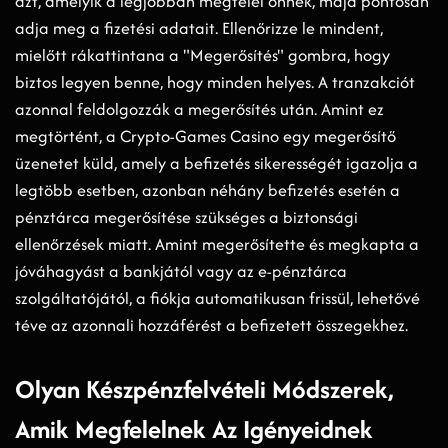
azt, amelyik a legjobban megfelel önnek, majd pontosan
adja meg a fizetési adatait. Ellenőrizze le mindent,
mielőtt rákattintana a "Megerősítés" gombra, hogy
biztos legyen benne, hogy minden helyes. A tranzakciót
azonnal feldolgozzák a megerősítés után. Amint ez
megtörtént, a Crypto-Games Casino egy megerősítő
üzenetet küld, amely a befizetés sikerességét igazolja a
legtöbb esetben, azonban néhány befizetés esetén a
pénztárca megerősítése szükséges a biztonsági
ellenőrzések miatt. Amint megerősítette és megkapta a
jóváhagyást a bankjától vagy az e-pénztárca
szolgáltatójától, a fiókja automatikusan frissül, lehetővé
téve az azonnali hozzáférést a befizetett összegekhez.
Olyan Készpénzfelvételi Módszerek,
Amik Megfelelnek Az Igényeidnek