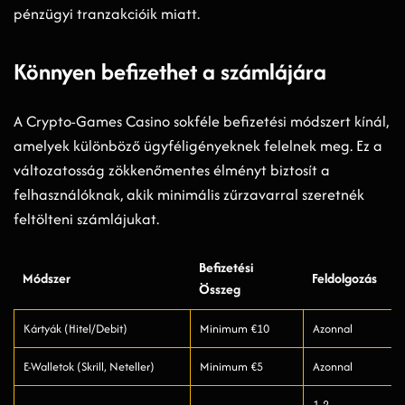
pénzügyi tranzakcióik miatt.
Könnyen befizethet a számlájára
A Crypto-Games Casino sokféle befizetési módszert kínál,
amelyek különböző ügyféligényeknek felelnek meg. Ez a
változatosság zökkenőmentes élményt biztosít a
felhasználóknak, akik minimális zűrzavarral szeretnék
feltölteni számlájukat.
Befizetési
Módszer
Feldolgozás
Összeg
Kártyák (Hitel/Debit)
Minimum €10
Azonnal
E-Walletok (Skrill, Neteller)
Minimum €5
Azonnal
1-2