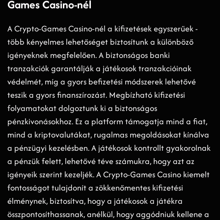
Games Casino-nél
A Crypto-Games Casino-nél a kifizetések egyszerűek -
több kényelmes lehetőséget biztosítunk a különböző
igényeknek megfelelően. A biztonságos banki
tranzakciók garantálják a játékosok tranzakcióinak
védelmét, míg a gyors befizetési módszerek lehetővé
teszik a gyors finanszírozást. Megbízható kifizetési
folyamatokat dolgoztunk ki a biztonságos
pénzkivonásokhoz. Ez a platform támogatja mind a fiat,
mind a kriptovalutákat, rugalmas megoldásokat kínálva
a pénzügyi kezelésben. A játékosok kontrollt gyakorolnak
a pénzük felett, lehetővé téve számukra, hogy azt az
igényeik szerint kezeljék. A Crypto-Games Casino kiemelt
fontosságot tulajdonít a zökkenőmentes kifizetési
élménynek, biztosítva, hogy a játékosok a játékra
összpontosíthassanak, anélkül, hogy aggódniuk kellene a