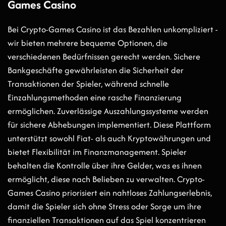
Games Casino
Bei Crypto-Games Casino ist das Bezahlen unkompliziert -
wir bieten mehrere bequeme Optionen, die
verschiedenen Bedürfnissen gerecht werden. Sichere
Bankgeschäfte gewährleisten die Sicherheit der
Transaktionen der Spieler, während schnelle
Einzahlungsmethoden eine rasche Finanzierung
ermöglichen. Zuverlässige Auszahlungssysteme werden
für sichere Abhebungen implementiert. Diese Plattform
unterstützt sowohl Fiat- als auch Kryptowährungen und
bietet Flexibilität im Finanzmanagement. Spieler
behalten die Kontrolle über ihre Gelder, was es ihnen
ermöglicht, diese nach Belieben zu verwalten. Crypto-
Games Casino priorisiert ein nahtloses Zahlungserlebnis,
damit die Spieler sich ohne Stress oder Sorge um ihre
finanziellen Transaktionen auf das Spiel konzentrieren