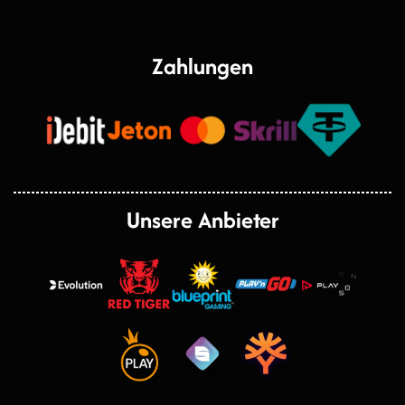
Zahlungen
Unsere Anbieter