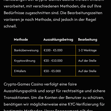
verarbeitet, mit verschiedenen Methoden, die auf Ihre
Bedürfnisse zugeschnitten sind. Die Bearbeitungszeiten
variieren je nach Methode, sind jedoch in der Regel
schnell.
Methode
Auszahlungsbetrag
Bearbeitung
Banküberweisung
€100 - €5.000
1-2 Werktage
Kryptowährung
€20 - €10.000
Auf der Stelle
E-Wallets
€50 - €5.000
Auf der Stelle
Crypto-Games Casino verfolgt eine faire
Auszahlungspolitik und sorgt für rechtzeitige und sichere
Transaktionen. Um die Konten der Benutzer zu schützen,
benötigen wir möglicherweise eine KYC-Verifizierung für
bestimmte Methoden. Unser Engagement gilt der