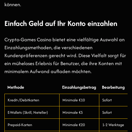
können.
Einfach Geld auf Ihr Konto einzahlen
Crypto-Games Casino bietet eine vielfältige Auswahl an
Einzahlungsmethoden, die verschiedenen
Kundenpräferenzen gerecht wird. Diese Vielfalt sorgt für
ein müheloses Erlebnis für Benutzer, die ihre Konten mit
minimalem Aufwand aufladen möchten.
Methode
Einzahlungsbetrag
Bearbeitung
Kredit-/Debitkarten
Minimale €10
Sofort
E-Wallets (Skrill, Neteller)
Minimale €5
Sofort
Prepaid-Karten
Minimale €20
1-2 Werktage