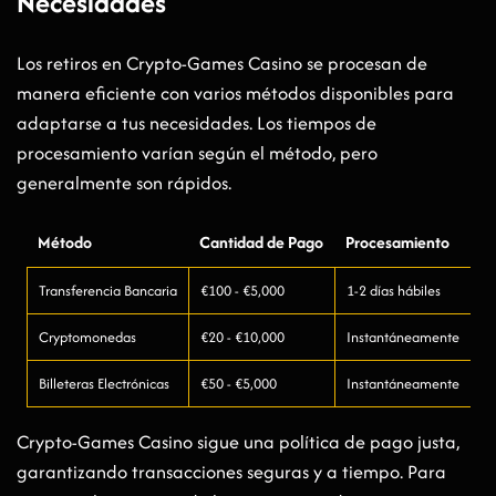
Necesidades
Los retiros en Crypto-Games Casino se procesan de
manera eficiente con varios métodos disponibles para
adaptarse a tus necesidades. Los tiempos de
procesamiento varían según el método, pero
generalmente son rápidos.
Método
Cantidad de Pago
Procesamiento
Transferencia Bancaria
€100 - €5,000
1-2 días hábiles
Cryptomonedas
€20 - €10,000
Instantáneamente
Billeteras Electrónicas
€50 - €5,000
Instantáneamente
Crypto-Games Casino sigue una política de pago justa,
garantizando transacciones seguras y a tiempo. Para