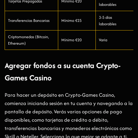
Tarjetas Prepagadas
Mínimo €20
laborables
3-5 días
Transferencias Bancarias
Mínimo €25
laborables
Criptomonedas (Bitcoin,
Mínimo €20
Varía
Ethereum)
Agregar fondos a su cuenta Crypto-
Games Casino
Para hacer un depósito en Crypto-Games Casino,
comienza iniciando sesión en tu cuenta y navegando a la
pantalla de depósito. Verás varias opciones de pago
disponibles, como tarjetas de crédito o débito,
transferencias bancarias y monederos electrónicos como
Skrill o Neteller. Selecciona la que mejor se adapte a ti,