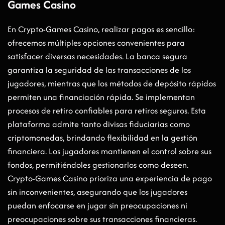
Games Casino
En Crypto-Games Casino, realizar pagos es sencillo:
ofrecemos múltiples opciones convenientes para
satisfacer diversas necesidades. La banca segura
garantiza la seguridad de las transacciones de los
jugadores, mientras que los métodos de depósito rápidos
permiten una financiación rápida. Se implementan
procesos de retiro confiables para retiros seguros. Esta
plataforma admite tanto divisas fiduciarias como
criptomonedas, brindando flexibilidad en la gestión
financiera. Los jugadores mantienen el control sobre sus
fondos, permitiéndoles gestionarlos como deseen.
Crypto-Games Casino prioriza una experiencia de pago
sin inconvenientes, asegurando que los jugadores
puedan enfocarse en jugar sin preocupaciones ni
preocupaciones sobre sus transacciones financieras.