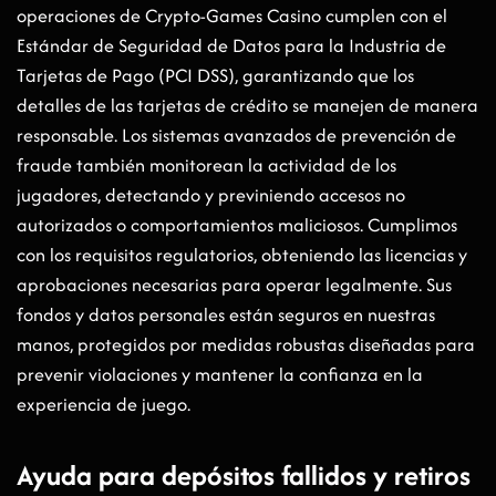
operaciones de Crypto-Games Casino cumplen con el
Estándar de Seguridad de Datos para la Industria de
Tarjetas de Pago (PCI DSS), garantizando que los
detalles de las tarjetas de crédito se manejen de manera
responsable. Los sistemas avanzados de prevención de
fraude también monitorean la actividad de los
jugadores, detectando y previniendo accesos no
autorizados o comportamientos maliciosos. Cumplimos
con los requisitos regulatorios, obteniendo las licencias y
aprobaciones necesarias para operar legalmente. Sus
fondos y datos personales están seguros en nuestras
manos, protegidos por medidas robustas diseñadas para
prevenir violaciones y mantener la confianza en la
experiencia de juego.
Ayuda para depósitos fallidos y retiros