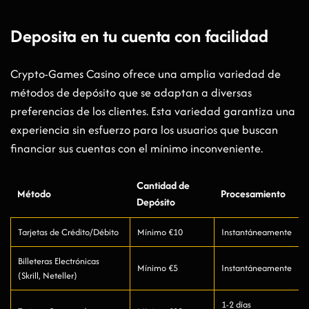
Deposita en tu cuenta con facilidad
Crypto-Games Casino ofrece una amplia variedad de
métodos de depósito que se adaptan a diversas
preferencias de los clientes. Esta variedad garantiza una
experiencia sin esfuerzo para los usuarios que buscan
financiar sus cuentas con el mínimo inconveniente.
Cantidad de
Método
Procesamiento
Depósito
Tarjetas de Crédito/Débito
Mínimo €10
Instantáneamente
Billeteras Electrónicas
Mínimo €5
Instantáneamente
(Skrill, Neteller)
1-2 días