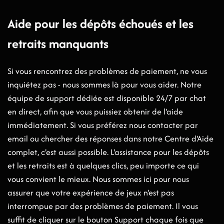
Aide pour les dépôts échoués et les
retraits manquants
Si vous rencontrez des problèmes de paiement, ne vous
inquiétez pas - nous sommes là pour vous aider. Notre
équipe de support dédiée est disponible 24/7 par chat
en direct, afin que vous puissiez obtenir de l'aide
immédiatement. Si vous préférez nous contacter par
email ou chercher des réponses dans notre Centre d'Aide
complet, c'est aussi possible. L'assistance pour les dépôts
et les retraits est à quelques clics, peu importe ce qui
vous convient le mieux. Nous sommes ici pour nous
assurer que votre expérience de jeux n'est pas
interrompue par des problèmes de paiement. Il vous
suffit de cliquer sur le bouton Support chaque fois que