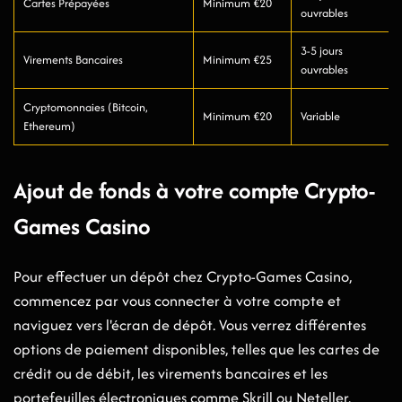
Cartes Prépayées
Minimum €20
ouvrables
3-5 jours
Virements Bancaires
Minimum €25
ouvrables
Cryptomonnaies (Bitcoin,
Minimum €20
Variable
Ethereum)
Ajout de fonds à votre compte Crypto-
Games Casino
Pour effectuer un dépôt chez Crypto-Games Casino,
commencez par vous connecter à votre compte et
naviguez vers l'écran de dépôt. Vous verrez différentes
options de paiement disponibles, telles que les cartes de
crédit ou de débit, les virements bancaires et les
portefeuilles électroniques comme Skrill ou Neteller.