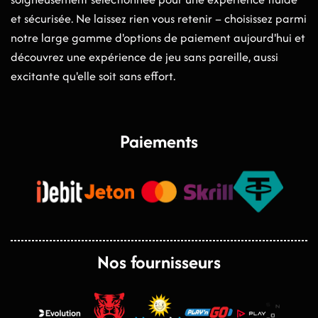
et sécurisée. Ne laissez rien vous retenir – choisissez parmi
notre large gamme d'options de paiement aujourd'hui et
découvrez une expérience de jeu sans pareille, aussi
excitante qu'elle soit sans effort.
Paiements
Nos fournisseurs