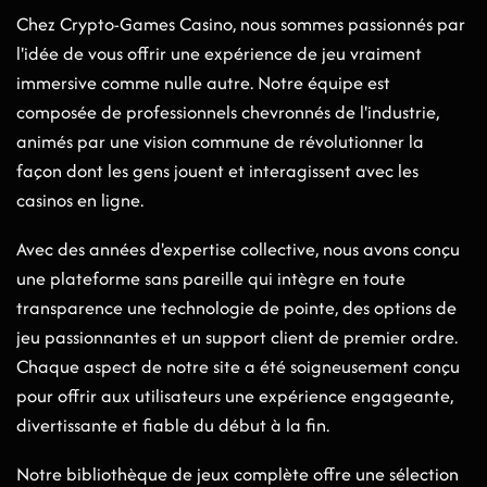
Chez Crypto-Games Casino, nous sommes passionnés par
l'idée de vous offrir une expérience de jeu vraiment
immersive comme nulle autre. Notre équipe est
composée de professionnels chevronnés de l'industrie,
animés par une vision commune de révolutionner la
façon dont les gens jouent et interagissent avec les
casinos en ligne.
Avec des années d'expertise collective, nous avons conçu
une plateforme sans pareille qui intègre en toute
transparence une technologie de pointe, des options de
jeu passionnantes et un support client de premier ordre.
Chaque aspect de notre site a été soigneusement conçu
pour offrir aux utilisateurs une expérience engageante,
divertissante et fiable du début à la fin.
Notre bibliothèque de jeux complète offre une sélection