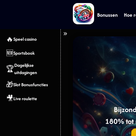
Bonussen
Hoe r
🔥
Speel casino
🆕
Sportsbook
Dagelijkse
🏆
uitdagingen
🎁
Slot Bonusfuncties
🎥
Live roulette
Bijzond
180% tot 