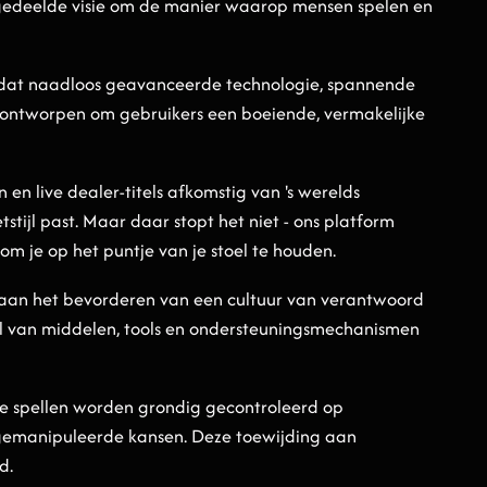
n gedeelde visie om de manier waarop mensen spelen en
 dat naadloos geavanceerde technologie, spannende
dig ontworpen om gebruikers een boeiende, vermakelijke
en live dealer-titels afkomstig van 's werelds
stijl past. Maar daar stopt het niet - ons platform
m je op het puntje van je stoel te houden.
 aan het bevorderen van een cultuur van verantwoord
 van middelen, tools en ondersteuningsmechanismen
ze spellen worden grondig gecontroleerd op
an gemanipuleerde kansen. Deze toewijding aan
d.