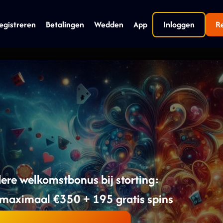
egistreren
Betalingen
Wedden
App
Inloggen
R
ere welkomstbonus bij storting:
maximaal €350 + 195 gratis spins