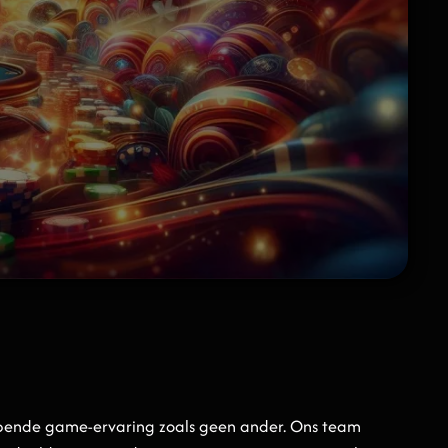
epende game-ervaring zoals geen ander. Ons team