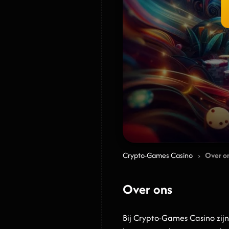
›
Crypto-Games Casino
Over o
Over ons
Bij Crypto-Games Casino zi