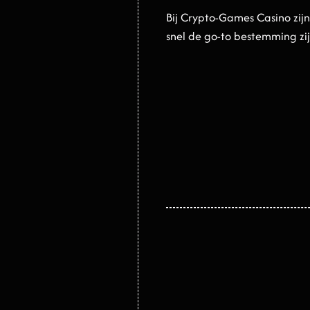
Bij Crypto-Games Casino zijn
snel de go-to bestemming zij