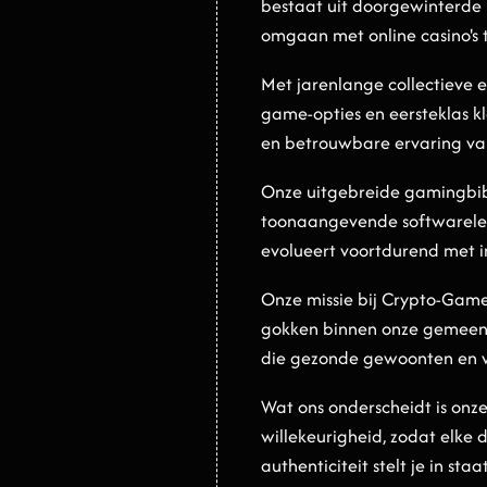
bestaat uit doorgewinterde 
omgaan met online casino's t
Met jarenlange collectieve
game-opties en eersteklas kl
en betrouwbare ervaring van
Onze uitgebreide gamingbibli
toonaangevende softwarelever
evolueert voortdurend met in
Onze missie bij Crypto-Game
gokken binnen onze gemeens
die gezonde gewoonten en w
Wat ons onderscheidt is onz
willekeurigheid, zodat elke 
authenticiteit stelt je in st