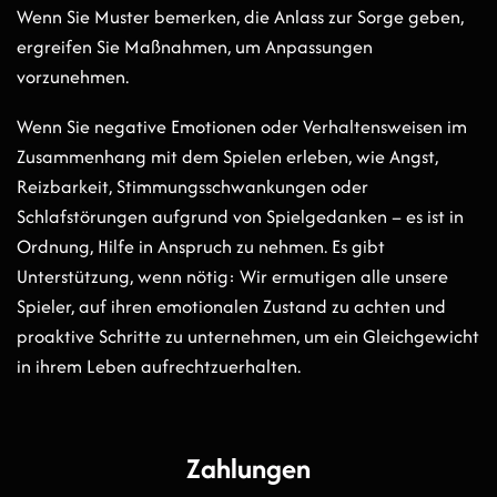
Wenn Sie Muster bemerken, die Anlass zur Sorge geben,
ergreifen Sie Maßnahmen, um Anpassungen
vorzunehmen.
Wenn Sie negative Emotionen oder Verhaltensweisen im
Zusammenhang mit dem Spielen erleben, wie Angst,
Reizbarkeit, Stimmungsschwankungen oder
Schlafstörungen aufgrund von Spielgedanken – es ist in
Ordnung, Hilfe in Anspruch zu nehmen. Es gibt
Unterstützung, wenn nötig: Wir ermutigen alle unsere
Spieler, auf ihren emotionalen Zustand zu achten und
proaktive Schritte zu unternehmen, um ein Gleichgewicht
in ihrem Leben aufrechtzuerhalten.
Zahlungen