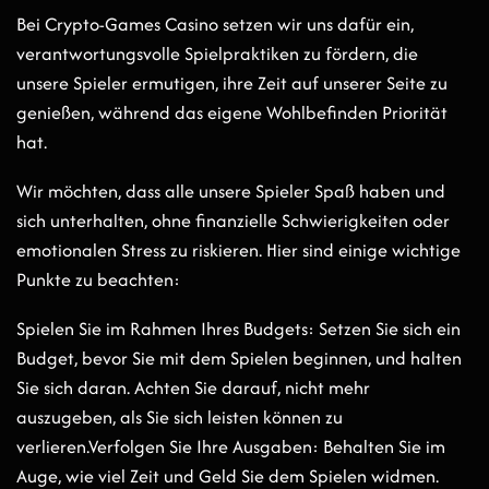
Bei Crypto-Games Casino setzen wir uns dafür ein,
verantwortungsvolle Spielpraktiken zu fördern, die
unsere Spieler ermutigen, ihre Zeit auf unserer Seite zu
genießen, während das eigene Wohlbefinden Priorität
hat.
Wir möchten, dass alle unsere Spieler Spaß haben und
sich unterhalten, ohne finanzielle Schwierigkeiten oder
emotionalen Stress zu riskieren. Hier sind einige wichtige
Punkte zu beachten:
Spielen Sie im Rahmen Ihres Budgets: Setzen Sie sich ein
Budget, bevor Sie mit dem Spielen beginnen, und halten
Sie sich daran. Achten Sie darauf, nicht mehr
auszugeben, als Sie sich leisten können zu
verlieren.Verfolgen Sie Ihre Ausgaben: Behalten Sie im
Auge, wie viel Zeit und Geld Sie dem Spielen widmen.