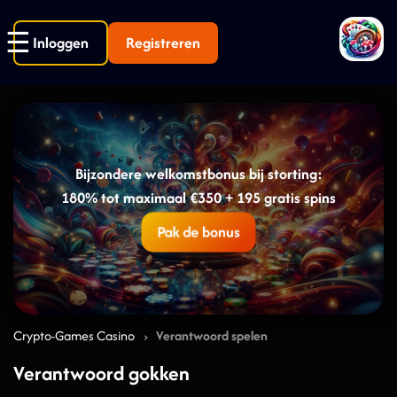
Inloggen
Registreren
Bijzondere welkomstbonus bij storting:
180% tot maximaal €350 + 195 gratis spins
Pak de bonus
›
Crypto-Games Casino
Verantwoord spelen
Verantwoord gokken