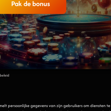
Pak de bonus
beleid
lt persoonlijke gegevens van zijn gebruikers om diensten te