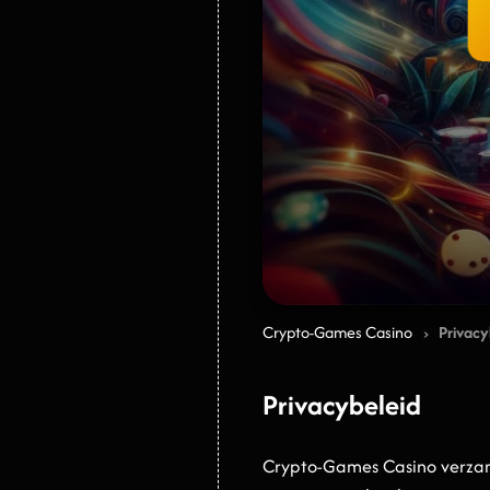
›
Crypto-Games Casino
Privacy
Privacybeleid
Crypto-Games Casino verzame