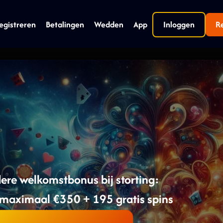
egistreren
Betalingen
Wedden
App
Inloggen
R
ere welkomstbonus bij storting:
maximaal €350 + 195 gratis spins