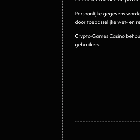
Persoonlijke gegevens worde
door toepasselijke wet- en 
Crypto-Games Casino behoudt
gebruikers.