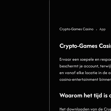
›
Crypto-Games Casino
App
Crypto-Games Casi
Ervaar een soepele en respo
beschermt je account, terwi
en vanaf elke locatie in de
casino-entertainment binne
Waarom het tijd is
Het downloaden van de Cry