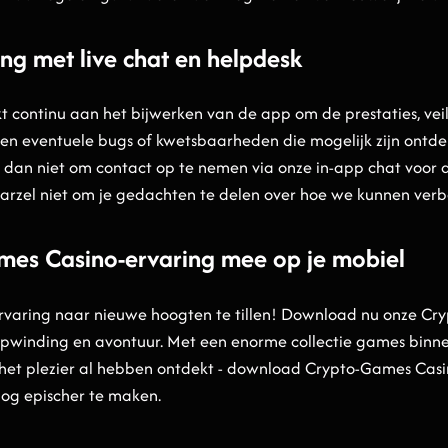
ng met live chat en helpdesk
 continu aan het bijwerken van de app om de prestaties, veil
 eventuele bugs of kwetsbaarheden die mogelijk zijn ontdekt, 
an niet om contact op te nemen via onze in-app chat voor dire
arzel niet om je gedachten te delen over hoe we kunnen verb
mes Casino-ervaring mee op je mobiel
rvaring naar nieuwe hoogten te tillen! Download nu onze Cr
winding en avontuur. Met een enorme collectie games binnen h
e het plezier al hebben ontdekt - download Crypto-Games Cas
nog epischer te maken.