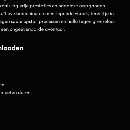
 zoals lag-vrije prestaties en naadloze overgangen
uïtieve bediening en meeslepende visuals, terwijl je in
egen saaie opstartprocessen en hallo tegen grenzeloos
n een ongeëvenaarde avontuur.
nloaden
en.
n moeten duren.