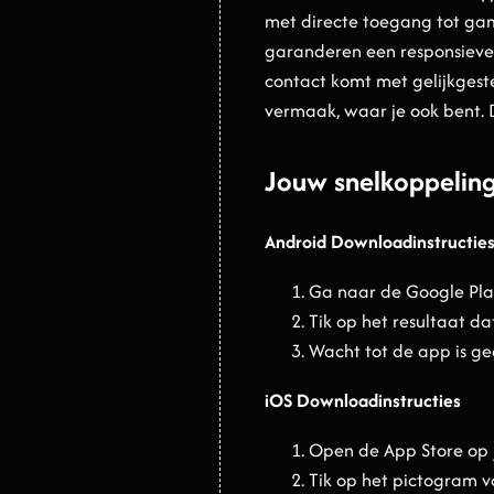
met directe toegang tot game
garanderen een responsieve e
contact komt met gelijkgest
vermaak, waar je ook bent.
Jouw snelkoppelin
Android Downloadinstructie
Ga naar de Google Pla
Tik op het resultaat da
Wacht tot de app is ge
iOS Downloadinstructies
Open de App Store op 
Tik op het pictogram v