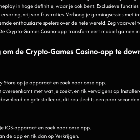
play in hoge definitie, waar je ook bent. Exclusieve functies
rvaring, vrij van frustraties. Verhoog je gamingsessies met int
emde enthousiaste spelers over de hele wereld. Zeg vaarwel t
 De Crypto-Games Casino-app transformeert mobiel gamen i
g om de Crypto-Games Casino-app te dow
s
y Store op je apparaat en zoek naar onze app.
t overeenkomt met wat je zoekt, en tik vervolgens op Installer
download en geïnstalleerd, dit zou slechts een paar seconde
je iOS-apparaat en zoek naar onze app.
an de app en tik dan op Verkrijgen.