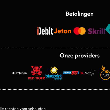
Betalingen
Onze providers
Alle rechten voorbehouden