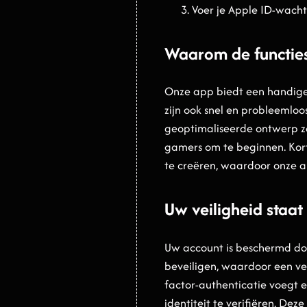
Voer je Apple ID-wach
Waarom de functies
Onze app biedt een handige 
zijn ook snel en probleemlo
geoptimaliseerde ontwerp zo
gamers om te beginnen. Kor
te creëren, waardoor onze a
Uw veiligheid staa
Uw account is beschermd doo
beveiligen, waardoor een ve
factor-authenticatie voegt 
identiteit te verifiëren. De