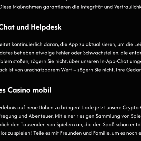
n. Diese Maßnahmen garantieren die Integrität und Vertraulichk
e-Chat und Helpdesk
tet kontinuierlich daran, die App zu aktualisieren, um die Le
ates beheben etwaige Fehler oder Schwachstellen, die entdec
blem stoßen, zögern Sie nicht, über unseren In-App-Chat umge
back ist von unschätzbarem Wert – zögern Sie nicht, Ihre Gedan
es Casino mobil
lerlebnis auf neue Höhen zu bringen! Lade jetzt unsere Cryp
fregung und Abenteuer. Mit einer riesigen Sammlung von Spiele
 dich den Tausenden von Spielern an, die den Spaß schon en
os zu spielen! Teile es mit Freunden und Familie, um es noch 