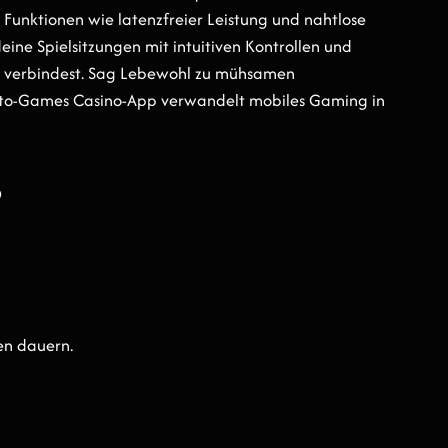
 Funktionen wie latenzfreier Leistung und nahtlose
eine Spielsitzungen mit intuitiven Kontrollen und
lt verbindest. Sag Lebewohl zu mühsamen
rypto-Games Casino-App verwandelt mobiles Gaming in
p
den dauern.