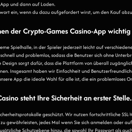
r App und dann auf Laden.
wort ein, wenn du dazu aufgefordert wirst, um den Kauf abzu
en der Crypto-Games Casino-App wichtig 
me Spielhalle, in der Spieler jederzeit leicht auf verschiede
schnell und problemlos, sodass die Benutzer sich ohne Unterbr
 Design sorgt dafür, dass die Plattform von überall zugängli
innen. Insgesamt haben wir Einfachheit und Benutzerfreundlichke
unsere App die ideale Wahl für alle ist, die ein problemloses 
ino steht Ihre Sicherheit an erster Stelle.
Sicherheitsprotokolle geschützt. Wir nutzen fortschrittliche SS
 zu gewährleisten, jedes Mal wenn Sie sich anmelden oder auf 
zusätzliche Schutzebene hinzu, die sowohl Ihr Passwort als au