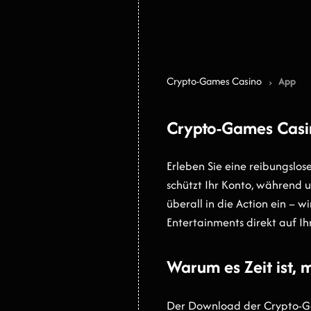
›
Crypto-Games Casino
App
Crypto-Games Casi
Erleben Sie eine reibungslos
schützt Ihr Konto, während u
überall in die Action ein – 
Entertainments direkt auf Ih
Warum es Zeit ist,
Der Download der Crypto-Gam