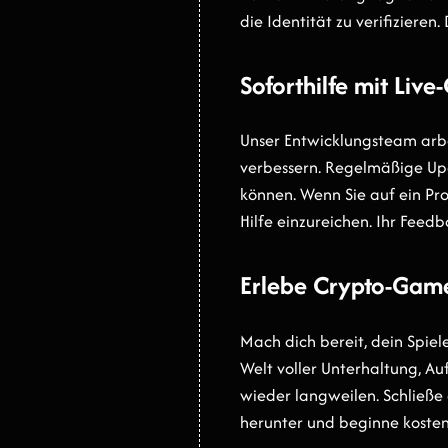
die Identität zu verifiziere
Soforthilfe mit Liv
Unser Entwicklungsteam arbei
verbessern. Regelmäßige Upd
können. Wenn Sie auf ein Pro
Hilfe einzureichen. Ihr Feed
Erlebe Crypto-Gam
Mach dich bereit, dein Spie
Welt voller Unterhaltung, Au
wieder langweilen. Schließe
herunter und beginne kostenl