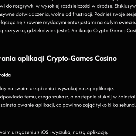
do rozgrywki w wysokiej rozdzielczości w drodze. Ekskluzywn
nsywne doświadczenia, wolne od frustracji. Podnieś swoje sesj
łącząc się z równie myślącymi entuzjastami na całym świecie.
oną rozrywką, gdziekolwiek jesteś. Aplikacja Crypto-Games Ca
rania aplikacji Crypto-Games Casino
roida
ay na swoim urządzeniu i wyszukaj naszą aplikację.
odpowiada temu, czego szukasz, a następnie stuknij w Zainstalu
zainstalowanie aplikacji, co powinno zająć tylko kilka sekund.
oim urządzeniu z iOS i wyszukaj naszą aplikację.