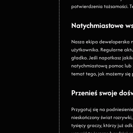
potwierdzenia tożsamości. T
Natychmiastowe wsp
Nasza ekipa deweloperska ni
użytkownika. Regularne aktua
gładko. Jeśli napotkasz jak
natychmiastową pomoc lub zg
temat tego, jak możemy się
Przenieś swoje doś
Przygotuj się na podniesien
nieskończony świat rozrywki,
tysięcy graczy, którzy już od