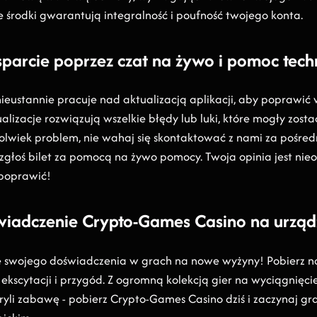
e środki gwarantują integralność i poufność twojego konta.
arcie poprzez czat na żywo i pomoc tech
eustannie pracuje nad aktualizacją aplikacji, aby poprawić
lizacje rozwiązują wszelkie błędy lub luki, które mogły zosta
ikolwiek problem, nie wahaj się skontaktować z nami za pośred
łoś bilet za pomocą na żywo pomocy. Twoja opinia jest nieoc
 poprawić!
wiadczenie Crypto-Games Casino na urząd
ie swojego doświadczenia w grach na nowe wyżyny! Pobierz na
 ekscytacji i przygód. Z ogromną kolekcją gier na wyciągnięcie 
kryli zabawę - pobierz Crypto-Games Casino dziś i zaczynaj gra