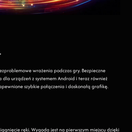
r
 bezproblemowe wrażenia podczas gry. Bezpieczne
 dla urządzeń z systemem Android i teraz również
apewnione szybkie połączenia i doskonałą grafikę.
ągnięcie ręki. Wygoda jest na pierwszym miejscu dzięki