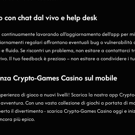
 con chat dal vivo e help desk
ta continuamente lavorando all'aggiornamento dell'app per migli
iornamenti regolari affrontano eventuali bug o vulnerabilità c
 e fluido. Se riscontri un problema, non esitare a contattarci 
 vivo. Il tuo feedback è prezioso – non esitare a condividere i 
ienza Crypto-Games Casino sul mobile
sperienza di gioco a nuovi livelli! Scarica la nostra app Cryp
vventura. Con una vasta collezione di giochi a portata di mano
erto il divertimento - scarica Crypto-Games Casino oggi e ini
ancora più epico.