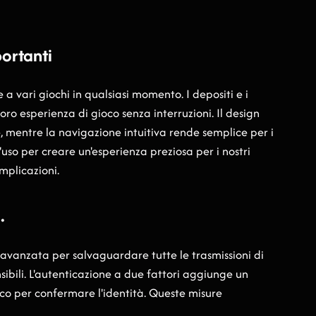
ortanti
 vari giochi in qualsiasi momento. I depositi e i
oro esperienza di gioco senza interruzioni. Il design
, mentre la navigazione intuitiva rende semplice per i
'uso per creare un'esperienza preziosa per i nostri
mplicazioni.
.
SL avanzata per salvaguardare tutte le trasmissioni di
sibili. L'autenticazione a due fattori aggiunge un
nico per confermare l'identità. Queste misure