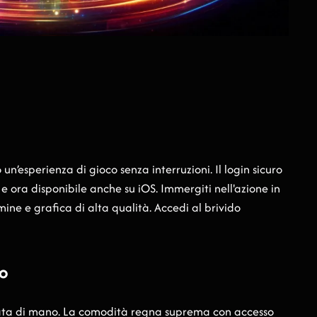
n’esperienza di gioco senza interruzioni. Il login sicuro
e ora disponibile anche su iOS. Immergiti nell'azione in
ine e grafica di alta qualità. Accedi al brivido
no
rtata di mano. La comodità regna suprema con accesso