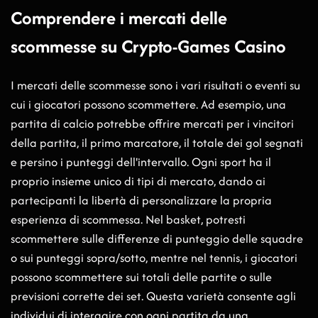
Comprendere i mercati delle
scommesse su Crypto-Games Casino
I mercati delle scommesse sono i vari risultati o eventi su
cui i giocatori possono scommettere. Ad esempio, una
partita di calcio potrebbe offrire mercati per i vincitori
della partita, il primo marcatore, il totale dei gol segnati
e persino i punteggi dell'intervallo. Ogni sport ha il
proprio insieme unico di tipi di mercato, dando ai
partecipanti la libertà di personalizzare la propria
esperienza di scommessa. Nel basket, potresti
scommettere sulle differenze di punteggio delle squadre
o sui punteggi sopra/sotto, mentre nel tennis, i giocatori
possono scommettere sui totali delle partite o sulle
previsioni corrette dei set. Questa varietà consente agli
individui di interagire con ogni partita da una