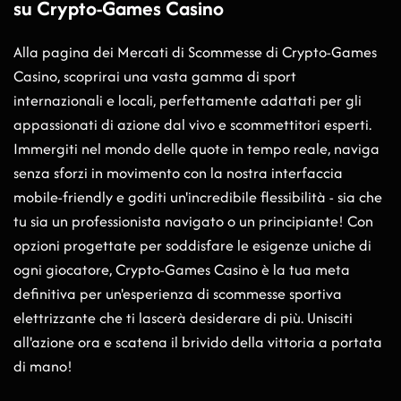
su Crypto-Games Casino
Alla pagina dei Mercati di Scommesse di Crypto-Games
Casino, scoprirai una vasta gamma di sport
internazionali e locali, perfettamente adattati per gli
appassionati di azione dal vivo e scommettitori esperti.
Immergiti nel mondo delle quote in tempo reale, naviga
senza sforzi in movimento con la nostra interfaccia
mobile-friendly e goditi un'incredibile flessibilità - sia che
tu sia un professionista navigato o un principiante! Con
opzioni progettate per soddisfare le esigenze uniche di
ogni giocatore, Crypto-Games Casino è la tua meta
definitiva per un'esperienza di scommesse sportiva
elettrizzante che ti lascerà desiderare di più. Unisciti
all'azione ora e scatena il brivido della vittoria a portata
di mano!