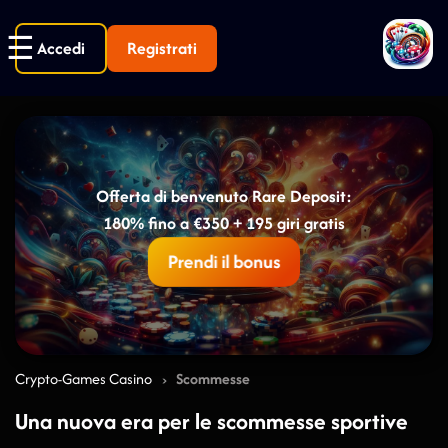
Accedi
Registrati
Offerta di benvenuto Rare Deposit:
180% fino a €350 + 195 giri gratis
Prendi il bonus
›
Crypto-Games Casino
Scommesse
Una nuova era per le scommesse sportive