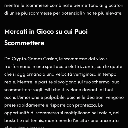
mentre le scommesse combinate permettono ai giocatori
di unire più scommesse per potenziali vincite più elevate.
Mercati in Gioco su cui Puoi
Scommettere
Da Crypto-Games Casino, le scommesse dal vivo si
trasformano in uno spettacolo elettrizzante, con le quote
che si aggiornano a una velocità vertiginosa in tempo
reale. Mentre le partite si svolgono sul tuo schermo, puoi
scommettere sugli esiti che si svelano davanti ai tuoi
occhi. L'emozione è palpabile, poiché le decisioni vengono
prese rapidamente e risposte con prontezza. Le
opportunità di scommessa si moltiplicano nel calcio, nel
basket e nel tennis, mantenendo l'eccitazione ancorata
al suo ritmo intenso.