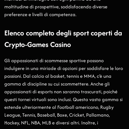
moltitudine di prospettive, soddisfacendo diverse
preferenze e livelli di competenza.
Elenco completo degli sport coperti da
Crypto-Games Casino
Gli appassionati di scommesse sportive possono
indulgere in una miriade di opzioni per soddisfare le loro
passioni. Dal calcio al basket, tennis e MMA, c'è una
gamma di discipline su cui scommettere. Anche gli
appassionati di esports non saranno trascurati, poiché
questi tornei virtuali sono inclusi. Questa vasta gamma si
estende ulteriormente al Football americano, Rugby
League, Tennis, Baseball, Boxe, Cricket, Pallamano,
Hockey, NFL, NBA, MLB e diversi altri. Inoltre, i