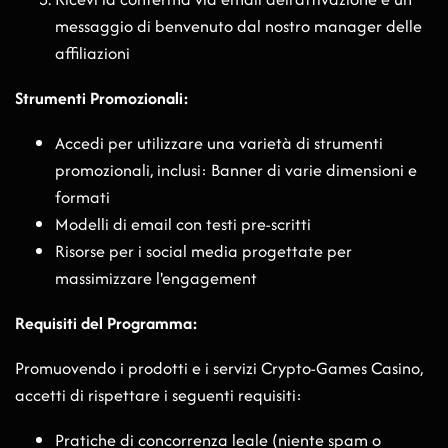
messaggio di benvenuto dal nostro manager delle
affiliazioni
Strumenti Promozionali:
Accedi per utilizzare una varietà di strumenti
promozionali, inclusi: Banner di varie dimensioni e
formati
Modelli di email con testi pre-scritti
Risorse per i social media progettate per
massimizzare l'engagement
Requisiti del Programma:
Promuovendo i prodotti e i servizi Crypto-Games Casino,
accetti di rispettare i seguenti requisiti:
Pratiche di concorrenza leale (niente spam o