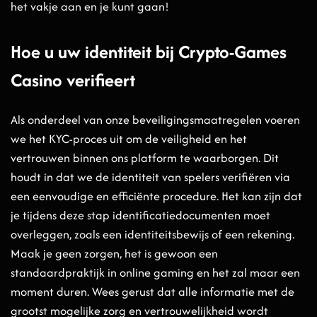
het vakje aan en je kunt gaan!
Hoe u uw identiteit bij Crypto-Games
Casino verifieert
Als onderdeel van onze beveiligingsmaatregelen voeren
we het KYC-proces uit om de veiligheid en het
vertrouwen binnen ons platform te waarborgen. Dit
houdt in dat we de identiteit van spelers verifiëren via
een eenvoudige en efficiënte procedure. Het kan zijn dat
je tijdens deze stap identificatiedocumenten moet
overleggen, zoals een identiteitsbewijs of een rekening.
Maak je geen zorgen, het is gewoon een
standaardpraktijk in online gaming en het zal maar een
moment duren. Wees gerust dat alle informatie met de
grootst mogelijke zorg en vertrouwelijkheid wordt