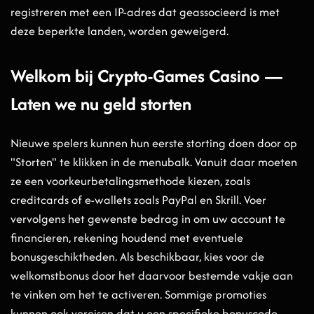
registreren met een IP-adres dat geassocieerd is met
deze beperkte landen, worden geweigerd.
Welkom bij Crypto-Games Casino —
Laten we nu geld storten
Nieuwe spelers kunnen hun eerste storting doen door op
"Storten" te klikken in de menubalk. Vanuit daar moeten
ze een voorkeurbetalingsmethode kiezen, zoals
creditcards of e-wallets zoals PayPal en Skrill. Voer
vervolgens het gewenste bedrag in om uw account te
financieren, rekening houdend met eventuele
bonusgeschiktheden. Als beschikbaar, kies voor de
welkomstbonus door het daarvoor bestemde vakje aan
te vinken om het te activeren. Sommige promoties
kunnen ook vereisen dat u een specifieke bonuscode