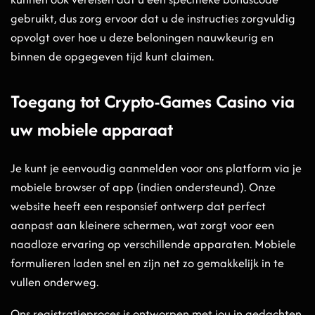
gebruikt, dus zorg ervoor dat u de instructies zorgvuldig
opvolgt over hoe u deze beloningen nauwkeurig en
binnen de opgegeven tijd kunt claimen.
Toegang tot Crypto-Games Casino via
uw mobiele apparaat
Je kunt je eenvoudig aanmelden voor ons platform via je
mobiele browser of app (indien ondersteund). Onze
website heeft een responsief ontwerp dat perfect
aanpast aan kleinere schermen, wat zorgt voor een
naadloze ervaring op verschillende apparaten. Mobiele
formulieren laden snel en zijn net zo gemakkelijk in te
vullen onderweg.
Ons registratieproces is ontworpen met jou in gedachten