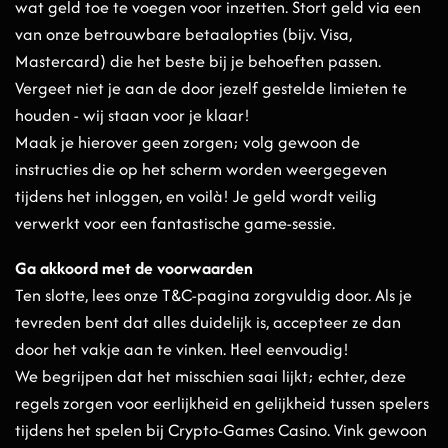
wat geld toe te voegen voor inzetten. Stort geld via een
van onze betrouwbare betaalopties (bijv. Visa,
Mastercard) die het beste bij je behoeften passen.
Vergeet niet je aan de door jezelf gestelde limieten te
houden - wij staan voor je klaar!
Maak je hierover geen zorgen; volg gewoon de
instructies die op het scherm worden weergegeven
tijdens het inloggen, en voilà! Je geld wordt veilig
verwerkt voor een fantastische game-sessie.
Ga akkoord met de voorwaarden
Ten slotte, lees onze T&C-pagina zorgvuldig door. Als je
tevreden bent dat alles duidelijk is, accepteer ze dan
door het vakje aan te vinken. Heel eenvoudig!
We begrijpen dat het misschien saai lijkt; echter, deze
regels zorgen voor eerlijkheid en gelijkheid tussen spelers
tijdens het spelen bij Crypto-Games Casino. Vink gewoon