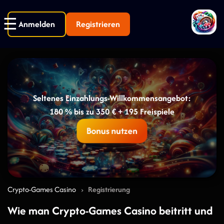
Anmelden
Registrieren
Seltenes Einzahlungs-Willkommensangebot:
180 % bis zu 350 € + 195 Freispiele
Bonus nutzen
›
Crypto-Games Casino
Registrierung
Wie man Crypto-Games Casino beitritt und