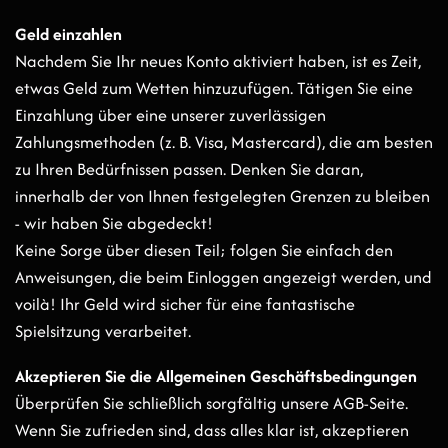
Geld einzahlen
Nachdem Sie Ihr neues Konto aktiviert haben, ist es Zeit,
etwas Geld zum Wetten hinzuzufügen. Tätigen Sie eine
Einzahlung über eine unserer zuverlässigen
Zahlungsmethoden (z. B. Visa, Mastercard), die am besten
zu Ihren Bedürfnissen passen. Denken Sie daran,
innerhalb der von Ihnen festgelegten Grenzen zu bleiben
- wir haben Sie abgedeckt!
Keine Sorge über diesen Teil; folgen Sie einfach den
Anweisungen, die beim Einloggen angezeigt werden, und
voilà! Ihr Geld wird sicher für eine fantastische
Spielsitzung verarbeitet.
Akzeptieren Sie die Allgemeinen Geschäftsbedingungen
Überprüfen Sie schließlich sorgfältig unsere AGB-Seite.
Wenn Sie zufrieden sind, dass alles klar ist, akzeptieren