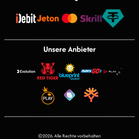
Unsere Anbieter
©
2026
. Alle Rechte vorbehalten