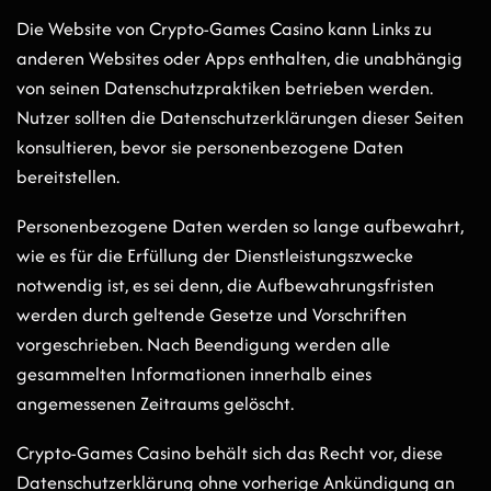
Die Website von Crypto-Games Casino kann Links zu
anderen Websites oder Apps enthalten, die unabhängig
von seinen Datenschutzpraktiken betrieben werden.
Nutzer sollten die Datenschutzerklärungen dieser Seiten
konsultieren, bevor sie personenbezogene Daten
bereitstellen.
Personenbezogene Daten werden so lange aufbewahrt,
wie es für die Erfüllung der Dienstleistungszwecke
notwendig ist, es sei denn, die Aufbewahrungsfristen
werden durch geltende Gesetze und Vorschriften
vorgeschrieben. Nach Beendigung werden alle
gesammelten Informationen innerhalb eines
angemessenen Zeitraums gelöscht.
Crypto-Games Casino behält sich das Recht vor, diese
Datenschutzerklärung ohne vorherige Ankündigung an