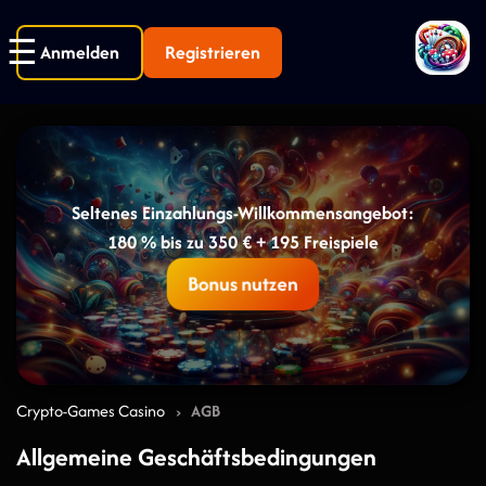
Anmelden
Registrieren
Seltenes Einzahlungs-Willkommensangebot:
180 % bis zu 350 € + 195 Freispiele
Bonus nutzen
›
Crypto-Games Casino
AGB
Allgemeine Geschäftsbedingungen